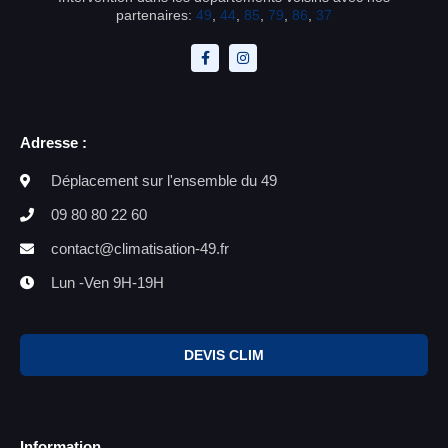
partenaires:
49
,
44
,
85
,
79
,
86
,
37
Adresse :
Déplacement sur l'ensemble du 49
09 80 80 22 60
contact@climatisation-49.fr
Lun -Ven 9H-19H
DEVIS CLIM
Information