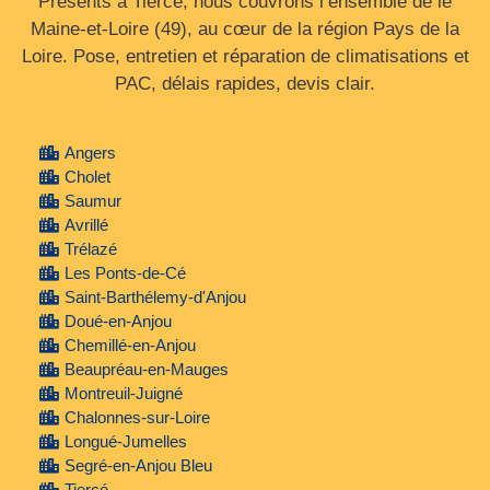
Présents à Tiercé, nous couvrons l’ensemble de le
Maine‑et‑Loire (49), au cœur de la région Pays de la
Loire. Pose, entretien et réparation de climatisations et
PAC, délais rapides, devis clair.
Angers
Cholet
Saumur
Avrillé
Trélazé
Les Ponts-de-Cé
Saint-Barthélemy-d'Anjou
Doué-en-Anjou
Chemillé-en-Anjou
Beaupréau-en-Mauges
Montreuil-Juigné
Chalonnes-sur-Loire
Longué-Jumelles
Segré-en-Anjou Bleu
Tiercé