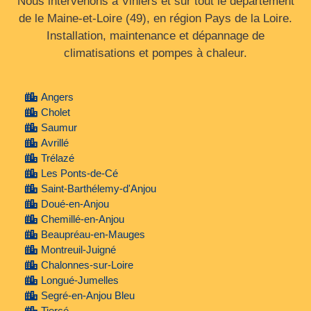
Nous intervenons à Vihiers et sur tout le département
de le Maine‑et‑Loire (49), en région Pays de la Loire.
Installation, maintenance et dépannage de
climatisations et pompes à chaleur.
Angers
Cholet
Saumur
Avrillé
Trélazé
Les Ponts-de-Cé
Saint-Barthélemy-d'Anjou
Doué-en-Anjou
Chemillé-en-Anjou
Beaupréau-en-Mauges
Montreuil-Juigné
Chalonnes-sur-Loire
Longué-Jumelles
Segré-en-Anjou Bleu
Tiercé